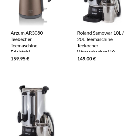
Arzum AR3080
Roland Samowar 10L /
Teebecher
20L Teemaschine
Teemaschine,
Teekocher
Edelstahl,
Wasserkocher (10
Wasserkocher 1,8l
Liter)
159.95
€
149.00
€
Braun