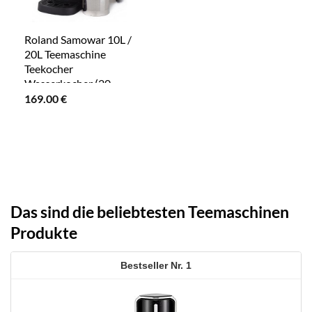
Roland Samowar 10L /
20L Teemaschine
Teekocher
Wasserkocher (20
Liter)
169.00
€
Das sind die beliebtesten Teemaschinen
Produkte
1