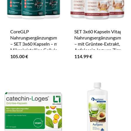
CoreGLP
SET 3x60 Kapseln Vitaglp
Nahrungsergänzungsmittel
Nahrungsergänzungsmittel
– SET 3x60 Kapseln – mit
– mit Grüntee-Extrakt,
Mikrokristalline Cellulose,
Apfelessig, Ingwer, Zimt,
Cranberry-Fruchtextrakt,
Chrom und
105.00
€
114.99
€
Grüntee-Blattextrakt – Für
Pflanzenextrakten – Für
Erwachsene.
Erwachsene.