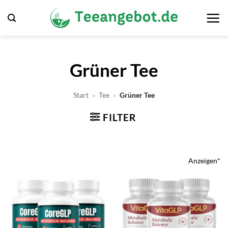
Zum
Inhalt
springen
Grüner Tee
Start
»
Tee
»
Grüner Tee
FILTER
Anzeigen*