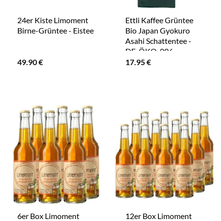
24er Kiste Limoment
Ettli Kaffee Grüntee
Birne-Grüntee - Eistee
Bio Japan Gyokuro
Asahi Schattentee -
DE-ÖKO-006
49.90
€
17.95
€
6er Box Limoment
12er Box Limoment