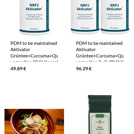
PDM to be maintained Nrf2
PDM to be maintained Nrf2
Aktivator
Aktivator
Grüntee+Curcuma+Quercetin
Grüntee+Curcuma+Quercet
vegan Kps 90 St Kapseln
vegan Kps 2x 2x90 St Kapse
49.89
€
96.29
€