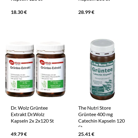
18.30
€
28.99
€
Dr. Wolz Grüntee
The Nutri Store
Extrakt Dr.Wolz
Grüntee 400 mg
Kapseln 2x 2x120 St
Catechin Kapseln 120
St
49.79
€
25.41
€