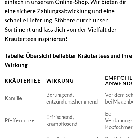
einfach in unserem Online-Shop. Wir bieten dir
eine sichere Zahlungsabwicklung und eine
schnelle Lieferung. Stöbere durch unser
Sortiment und lass dich von der Vielfalt der
Kräutertees inspirieren!
Tabelle: Übersicht beliebter Kräutertees und ihre
Wirkung
EMPFOHLE
KRÄUTERTEE
WIRKUNG
ANWENDU
Beruhigend,
Vor dem Schla
Kamille
entzündungshemmend
bei Magenbes
Bei
Erfrischend,
Pfefferminze
Verdauungsbe
krampflösend
Kopfschmerze