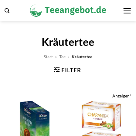
Zum
Inhalt
springen
Kräutertee
Start
»
Tee
»
Kräutertee
FILTER
Anzeigen*