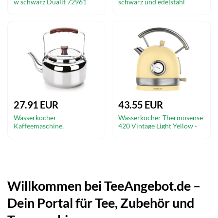
w schwarz Dualit 72961
schwarz und edelstahl
Riviera & bar BBT660
27.91 EUR
43.55 EUR
Wasserkocher
Wasserkocher Thermosense
Kaffeemaschine,
420 Vintage Light Yellow -
Fassungsvermögen: 1,75l,
Cecotec
610201 Ibili
Willkommen bei TeeAngebot.de –
Dein Portal für Tee, Zubehör und