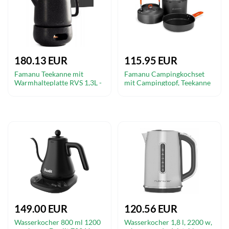
180.13 EUR
115.95 EUR
Famanu Teekanne mit
Famanu Campingkochset
Warmhalteplatte RVS 1,3L -
mit Campingtopf, Teekanne
Elegant Schwarz
und Bratpfanne - 1,9 l, 0,86 l,
1,1 l
149.00 EUR
120.56 EUR
Wasserkocher 800 ml 1200
Wasserkocher 1,8 l, 2200 w,