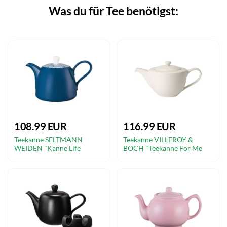
Was du für Tee benötigst:
108.99 EUR
116.99 EUR
Teekanne SELTMANN
Teekanne VILLEROY &
WEIDEN "Kanne Life
BOCH "Teekanne For Me
Fashion 1,40 l", blau (classic
1,3 Liter weiß", weiß,
blau), Kannen
Kannen