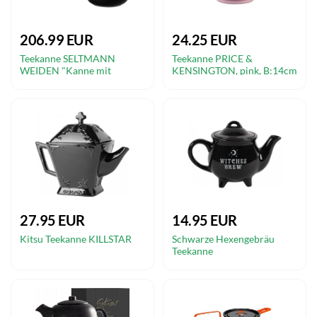
206.99 EUR
24.25 EUR
Teekanne SELTMANN
Teekanne PRICE &
WEIDEN "Kanne mit
KENSINGTON, pink, B:14cm
Stövchen Liberty Velvet
H:12cm, Steingut, Kannen, 6
Black 1,6 l schwarz",
Tassen
schwarz, Kannen
27.95 EUR
14.95 EUR
Kitsu Teekanne KILLSTAR
Schwarze Hexengebräu
Teekanne