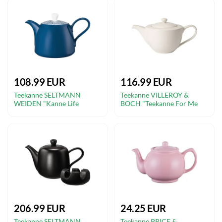
108.99 EUR
116.99 EUR
Teekanne SELTMANN
Teekanne VILLEROY &
WEIDEN "Kanne Life
BOCH "Teekanne For Me
Fashion 1,40 l", blau (classic
1,3 Liter weiß", weiß,
blau), Kannen
Kannen
206.99 EUR
24.25 EUR
Teekanne SELTMANN
Teekanne PRICE &