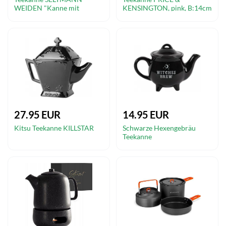
WEIDEN "Kanne mit
KENSINGTON, pink, B:14cm
Stövchen Liberty Velvet
H:12cm, Steingut, Kannen, 6
Black 1,6 l schwarz",
Tassen
schwarz, Kannen
27.95 EUR
14.95 EUR
Kitsu Teekanne KILLSTAR
Schwarze Hexengebräu
Teekanne