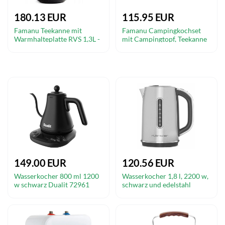
180.13 EUR
115.95 EUR
Famanu Teekanne mit
Famanu Campingkochset
Warmhalteplatte RVS 1,3L -
mit Campingtopf, Teekanne
Elegant Schwarz
und Bratpfanne - 1,9 l, 0,86 l,
1,1 l
149.00 EUR
120.56 EUR
Wasserkocher 800 ml 1200
Wasserkocher 1,8 l, 2200 w,
w schwarz Dualit 72961
schwarz und edelstahl
Riviera & bar BBT660