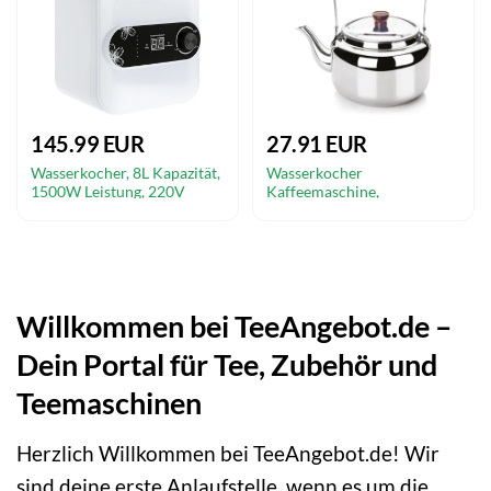
145.99 EUR
27.91 EUR
Wasserkocher, 8L Kapazität,
Wasserkocher
1500W Leistung, 220V
Kaffeemaschine,
Spannung,
Fassungsvermögen: 1,75l,
Temperaturbereich 30-
610201 Ibili
65°C, kompakte
Abmessungen 27,9x21x28
cm
Willkommen bei TeeAngebot.de –
Dein Portal für Tee, Zubehör und
Teemaschinen
Herzlich Willkommen bei TeeAngebot.de! Wir
sind deine erste Anlaufstelle, wenn es um die